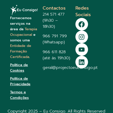
Contactos
Redes
Sociais
214 571 477
Fornecemos
(9h30 –
serviços na
18h30)
área da
Terapia
Ocupacional
e
966 791 799
somos uma
(Whatsapp)
Entidade de
Formação
966 611 828
Certificada
.
(até às 19h30)
Política de
geral@projectoeuconsigo.pt
Cookies
Política de
Privacidade
Termos e
Condições
Copyright 2025 – Eu Consigo. All Rights Reserved