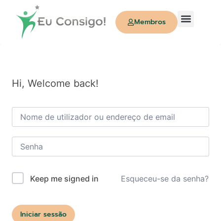
Membros
Quem Somos
Hi, Welcome back!
Esqueceu-se da senha?
Keep me signed in
Iniciar sessão