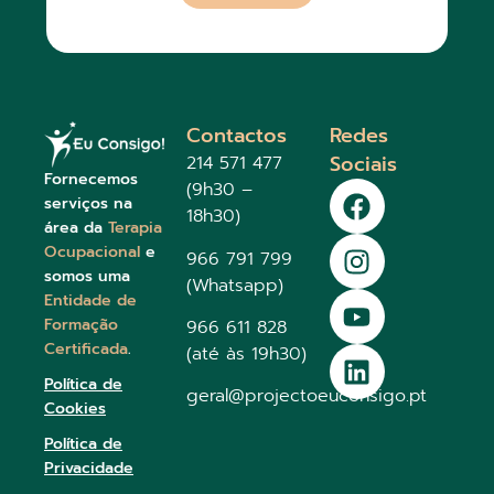
Contactos
Redes
Sociais
214 571 477
Fornecemos
(9h30 –
serviços na
18h30)
área da
Terapia
Ocupacional
e
966 791 799
somos uma
(Whatsapp)
Entidade de
Formação
966 611 828
Certificada
.
(até às 19h30)
Política de
geral@projectoeuconsigo.pt
Cookies
Política de
Privacidade