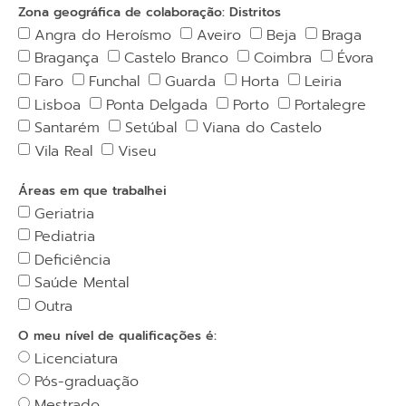
Zona geográfica de colaboração: Distritos
Angra do Heroísmo
Aveiro
Beja
Braga
Bragança
Castelo Branco
Coimbra
Évora
Faro
Funchal
Guarda
Horta
Leiria
Lisboa
Ponta Delgada
Porto
Portalegre
Santarém
Setúbal
Viana do Castelo
Vila Real
Viseu
Áreas em que trabalhei
Geriatria
Pediatria
Deficiência
Saúde Mental
Outra
O meu nível de qualificações é:
Licenciatura
Pós-graduação
Mestrado