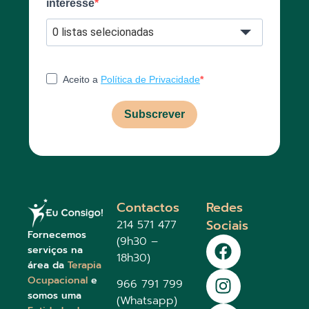
interesse
0 listas selecionadas
Aceito a
Política de Privacidade
Subscrever
Contactos
Redes
Sociais
214 571 477
Fornecemos
(9h30 –
serviços na
18h30)
área da
Terapia
Ocupacional
e
966 791 799
somos uma
(Whatsapp)