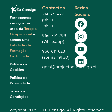
Contactos
Redes
Sociais
214 571 477
Fornecemos
(9h30 –
serviços na
18h30)
área da
Terapia
Ocupacional
e
966 791 799
somos uma
(Whatsapp)
Entidade de
Formação
966 611 828
Certificada
.
(até às 19h30)
Política de
geral@projectoeuconsigo.pt
Cookies
Política de
Privacidade
Termos e
Condições
Copyright 2025 – Eu Consigo. All Rights Reserved