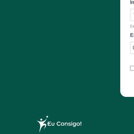
I
E
E