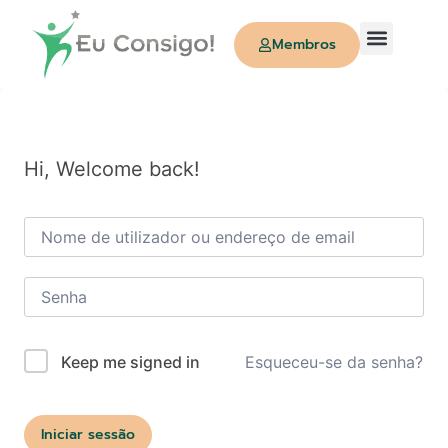
Membros
Quem Somos
Hi, Welcome back!
Esqueceu-se da senha?
Keep me signed in
Iniciar sessão