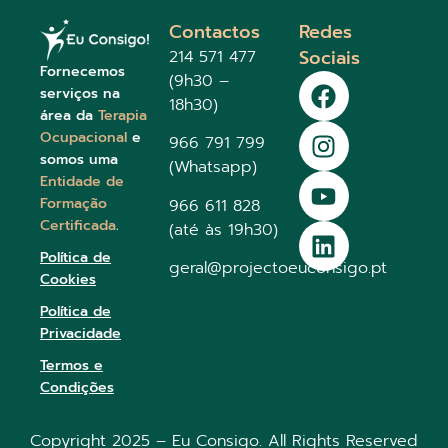
Contactos
Redes
Sociais
214 571 477
Fornecemos
(9h30 –
serviços na
18h30)
área da
Terapia
Ocupacional
e
966 791 799
somos uma
(Whatsapp)
Entidade de
Formação
966 611 828
Certificada
.
(até às 19h30)
Política de
geral@projectoeuconsigo.pt
Cookies
Política de
Privacidade
Termos e
Condições
Copyright 2025 – Eu Consigo. All Rights Reserved