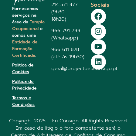
Sociais
214 571 477
Fornecemos
(9h30 –
serviços na
18h30)
área da
Terapia
Ocupacional
e
966 791 799
somos uma
(Whatsapp)
Entidade de
Formação
966 611 828
Certificada
.
(até às 19h30)
Política de
geral@projectoeuconsigo.pt
Cookies
Política de
Privacidade
Termos e
Condições
Copyright 2025 – Eu Consigo. All Rights Reserved
Em caso de litígio o foro competente será o
Centro de Arbitragem de Conflitos de Consumo