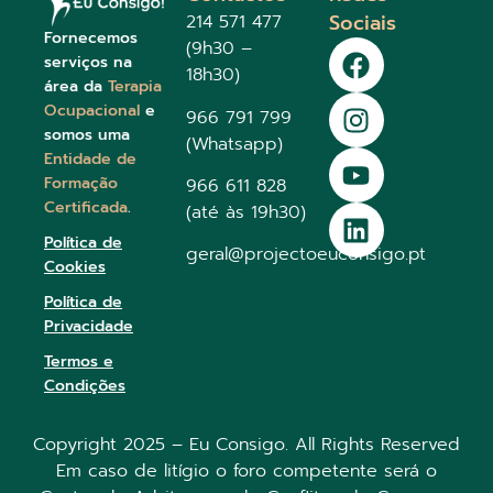
Sociais
214 571 477
Fornecemos
(9h30 –
serviços na
18h30)
área da
Terapia
Ocupacional
e
966 791 799
somos uma
(Whatsapp)
Entidade de
Formação
966 611 828
Certificada
.
(até às 19h30)
Política de
geral@projectoeuconsigo.pt
Cookies
Política de
Privacidade
Termos e
Condições
Copyright 2025 – Eu Consigo. All Rights Reserved
Em caso de litígio o foro competente será o