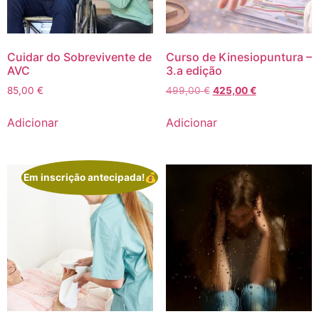
Cuidar do Sobrevivente de
Curso de Kinesiopuntura –
AVC
3.a edição
85,00
€
499,00
€
425,00
€
Adicionar
Adicionar
Em inscrição antecipada!💰