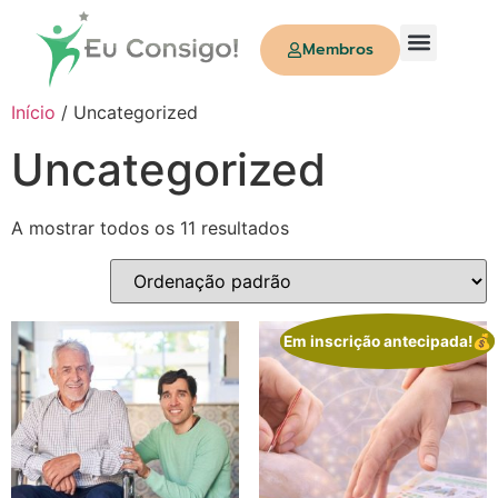
Membros
Quem Somos
Início
/ Uncategorized
Uncategorized
A mostrar todos os 11 resultados
Em inscrição antecipada!💰