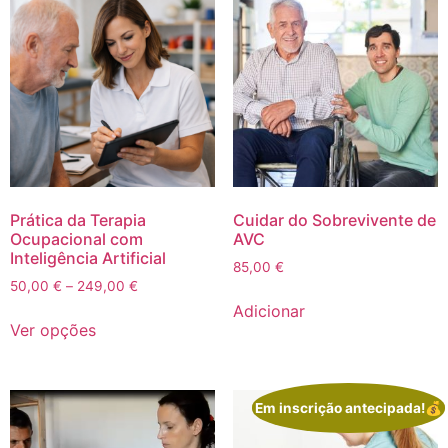
Prática da Terapia
Cuidar do Sobrevivente de
Ocupacional com
AVC
Inteligência Artificial
85,00
€
50,00
€
–
249,00
€
Adicionar
Ver opções
Em inscrição antecipada!💰