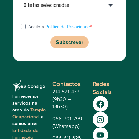
0 listas selecionadas
Aceito a
Política de Privacidade
Subscrever
Contactos
Redes
Sociais
214 571 477
Fornecemos
(9h30 –
serviços na
18h30)
área da
Terapia
Ocupacional
e
966 791 799
somos uma
(Whatsapp)
Entidade de
Formação
966 611 828