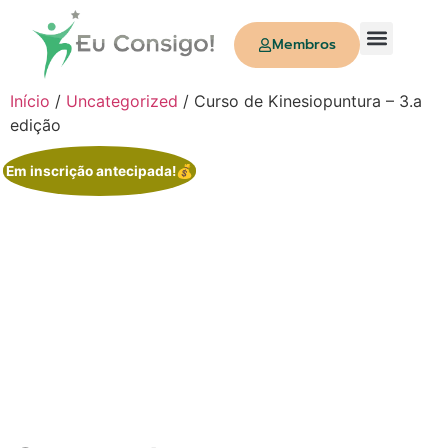
Membros
Quem Somos
Início
/
Uncategorized
/ Curso de Kinesiopuntura – 3.a
edição
Em inscrição antecipada!💰