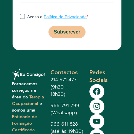
Aceito a
Política de Privacidade
Subscrever
Contactos
Redes
Sociais
214 571 477
Fornecemos
(9h30 –
serviços na
18h30)
área da
Terapia
Ocupacional
e
966 791 799
somos uma
(Whatsapp)
Entidade de
Formação
966 611 828
Certificada
.
(até às 19h30)