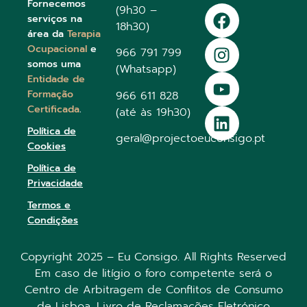
Fornecemos
(9h30 –
serviços na
18h30)
área da
Terapia
Ocupacional
e
966 791 799
somos uma
(Whatsapp)
Entidade de
Formação
966 611 828
Certificada
.
(até às 19h30)
Política de
geral@projectoeuconsigo.pt
Cookies
Política de
Privacidade
Termos e
Condições
Copyright 2025 – Eu Consigo. All Rights Reserved
Em caso de litígio o foro competente será o
Centro de Arbitragem de Conflitos de Consumo
de Lisboa.
Livro de Reclamações Eletrónico