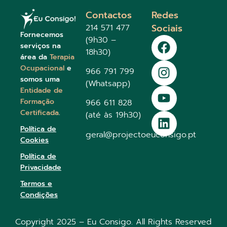
Contactos
Redes
Sociais
214 571 477
Fornecemos
(9h30 –
serviços na
18h30)
área da
Terapia
Ocupacional
e
966 791 799
somos uma
(Whatsapp)
Entidade de
Formação
966 611 828
Certificada
.
(até às 19h30)
Política de
geral@projectoeuconsigo.pt
Cookies
Política de
Privacidade
Termos e
Condições
Copyright 2025 – Eu Consigo. All Rights Reserved