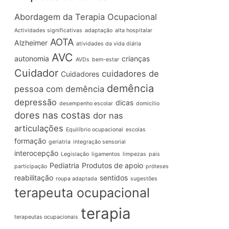
Abordagem da Terapia Ocupacional
Actividades significativas
adaptação
alta hospitalar
AOTA
Alzheimer
atividades da vida diária
AVC
autonomia
crianças
AVDs
bem-estar
Cuidador
cuidadores de
Cuidadores
demência
pessoa com demência
depressão
dicas
desempenho escolar
domicílio
dores nas costas
dor nas
articulações
Equilíbrio ocupacional
escolas
formação
geriatria
integração sensorial
interocepção
Legislação
ligamentos
limpezas
pais
Pediatria
Produtos de apoio
participação
próteses
reabilitação
sentidos
roupa adaptada
sugestões
terapeuta ocupacional
terapia
terapeutas ocupacionais