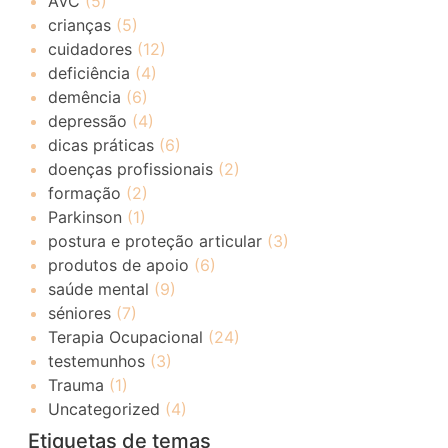
AVC
(5)
crianças
(5)
cuidadores
(12)
deficiência
(4)
demência
(6)
depressão
(4)
dicas práticas
(6)
doenças profissionais
(2)
formação
(2)
Parkinson
(1)
postura e proteção articular
(3)
produtos de apoio
(6)
saúde mental
(9)
séniores
(7)
Terapia Ocupacional
(24)
testemunhos
(3)
Trauma
(1)
Uncategorized
(4)
Etiquetas de temas