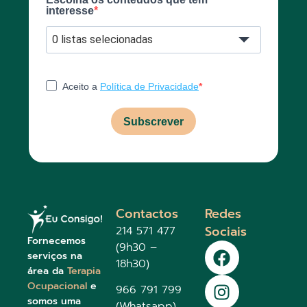
interesse
0 listas selecionadas
Aceito a
Política de Privacidade
Subscrever
Contactos
Redes
Sociais
214 571 477
Fornecemos
(9h30 –
serviços na
18h30)
área da
Terapia
Ocupacional
e
966 791 799
somos uma
(Whatsapp)