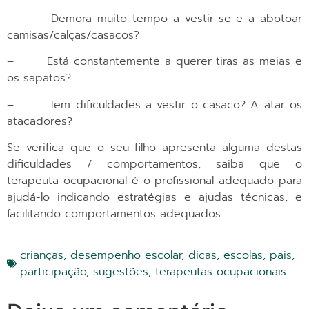
facilitando comportamentos adequados.
crianças
,
desempenho escolar
,
dicas
,
escolas
,
pais
,
participação
,
sugestões
,
terapeutas ocupacionais
Deixe um comentário
O seu endereço de email não será publicado.
Campos
obrigatórios marcados com
*
Comentário
*