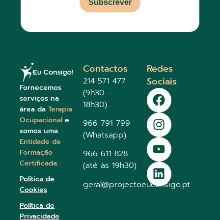
Formação
966 611 828
Certificada
.
(até às 19h30)
Política de
geral@projectoeuconsigo.pt
Cookies
Política de
Privacidade
Termos e
Condições
Copyright 2025 – Eu Consigo. All Rights Reserved
Em caso de litígio o foro competente será o
Centro de Arbitragem de Conflitos de Consumo
de Lisboa.
Livro de Reclamações Eletrónico