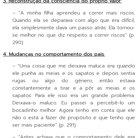
3. Reconstrução da consciência do próprio valor
:
– “A minha filha aprendeu a correr mais riscos.
Quando ela se deparava com algo que era difícil,
ela simplesmente dava um passo atrás. Ela tornou-
se melhor no que diz respeito a correr riscos” (p.
290)
4. Mudanças no comportamento dos pais
:
– “Uma coisa que me deixava maluca era quando
ele punha as meias e os sapatos e depois sentia
rugas ou algo do género, então estava
constantemente a tirar e a pôr as meias e os
sapatos. Para ele isso era um grande problema.
Deixava-o maluco. Eu passei a percebê-lo um
bocadinho melhor. Agora tenho em conta que ele
não o está a fazer de propósito e que tenho que
ser mais paciente” (p. 291).
– “Antes achava que o comportamento dele era