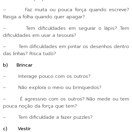
– Não explora o meio ou brinquedos?
– É agressivo com os outros? Não mede ou tem
pouca noção da força que tem?
– Tem dificuldade a fazer puzzles?
c)
Vestir
– Demora muito tempo a vestir-se e a abotoar
camisas/calças/casacos?
– Está constantemente a querer tiras as meias e
os sapatos?
– Tem dificuldades a vestir o casaco? A atar os
atacadores?
Se verifica que o seu filho apresenta alguma destas
dificuldades / comportamentos, saiba que o
terapeuta ocupacional é o profissional adequado para
ajudá-lo indicando estratégias e ajudas técnicas, e