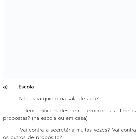
– Não para quieto na sala de aula?
– Tem dificuldades em terminar as tarefas
propostas? (na escola ou em casa)
– Vai contra a secretária muitas vezes? Vai contra
os outros de propósito?
– Faz muita ou pouca força quando escreve?
Rasga a folha quando quer apagar?
– Tem dificuldades em segurar o lápis? Tem
dificuldades em usar a tesoura?
– Tem dificuldades em pintar os desenhos dentro
das linhas? Risca tudo?
b)
Brincar
– Interage pouco com os outros?