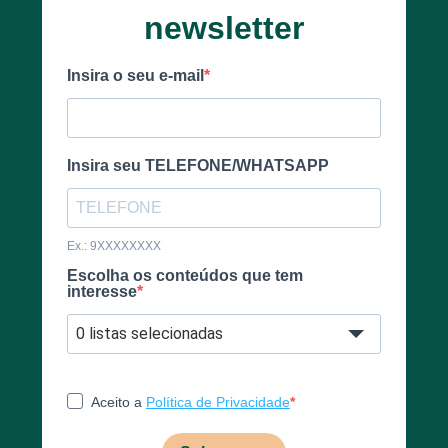
0 listas selecionadas
Aceito a
Política de Privacidade
Subscrever
Contactos
Redes
Sociais
214 571 477
Fornecemos
(9h30 –
serviços na
18h30)
área da
Terapia
Ocupacional
e
966 791 799
somos uma
(Whatsapp)
Entidade de