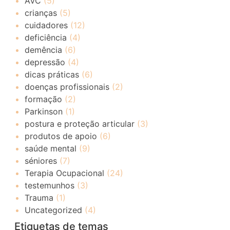
AVC
(5)
crianças
(5)
cuidadores
(12)
deficiência
(4)
demência
(6)
depressão
(4)
dicas práticas
(6)
doenças profissionais
(2)
formação
(2)
Parkinson
(1)
postura e proteção articular
(3)
produtos de apoio
(6)
saúde mental
(9)
séniores
(7)
Terapia Ocupacional
(24)
testemunhos
(3)
Trauma
(1)
Uncategorized
(4)
Etiquetas de temas