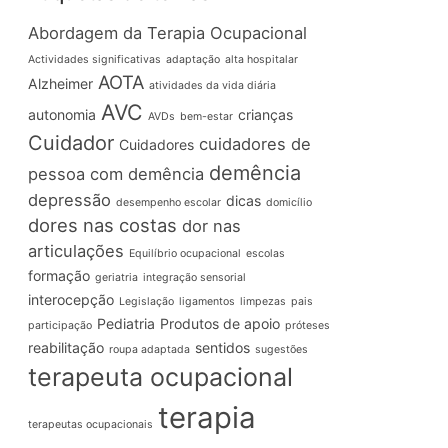
Abordagem da Terapia Ocupacional
Actividades significativas
adaptação
alta hospitalar
AOTA
Alzheimer
atividades da vida diária
AVC
autonomia
crianças
AVDs
bem-estar
Cuidador
cuidadores de
Cuidadores
demência
pessoa com demência
depressão
dicas
desempenho escolar
domicílio
dores nas costas
dor nas
articulações
Equilíbrio ocupacional
escolas
formação
geriatria
integração sensorial
interocepção
Legislação
ligamentos
limpezas
pais
Pediatria
Produtos de apoio
participação
próteses
reabilitação
sentidos
roupa adaptada
sugestões
terapeuta ocupacional
terapia
terapeutas ocupacionais