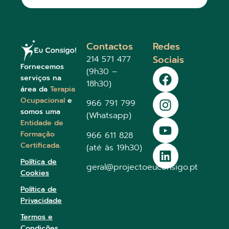
Contactos
Redes
Sociais
214 571 477
Fornecemos
(9h30 –
serviços na
18h30)
área da
Terapia
Ocupacional
e
966 791 799
somos uma
(Whatsapp)
Entidade de
Formação
966 611 828
Certificada
.
(até às 19h30)
Política de
geral@projectoeuconsigo.pt
Cookies
Política de
Privacidade
Termos e
Condições