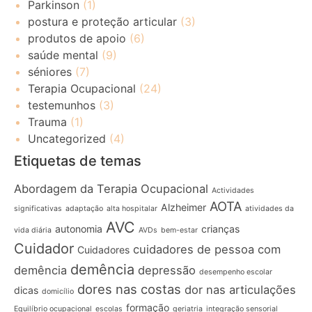
Parkinson
(1)
postura e proteção articular
(3)
produtos de apoio
(6)
saúde mental
(9)
séniores
(7)
Terapia Ocupacional
(24)
testemunhos
(3)
Trauma
(1)
Uncategorized
(4)
Etiquetas de temas
Abordagem da Terapia Ocupacional
Actividades
AOTA
Alzheimer
significativas
adaptação
alta hospitalar
atividades da
AVC
autonomia
crianças
vida diária
AVDs
bem-estar
Cuidador
cuidadores de pessoa com
Cuidadores
demência
demência
depressão
desempenho escolar
dores nas costas
dor nas articulações
dicas
domicílio
formação
Equilíbrio ocupacional
escolas
geriatria
integração sensorial