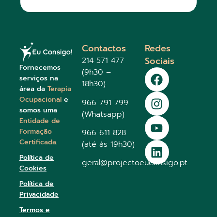
Contactos
Redes
Sociais
214 571 477
Fornecemos
(9h30 –
serviços na
18h30)
área da
Terapia
Ocupacional
e
966 791 799
somos uma
(Whatsapp)
Entidade de
Formação
966 611 828
Certificada
.
(até às 19h30)
Política de
geral@projectoeuconsigo.pt
Cookies
Política de
Privacidade
Termos e