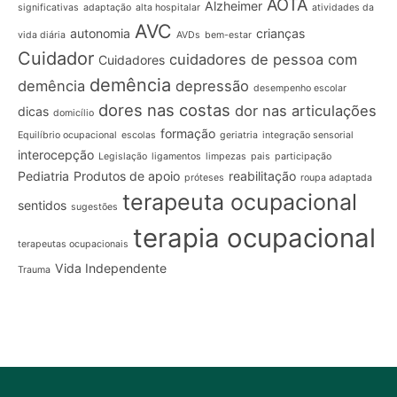
AOTA
Alzheimer
significativas
adaptação
alta hospitalar
atividades da
AVC
autonomia
crianças
vida diária
AVDs
bem-estar
Cuidador
cuidadores de pessoa com
Cuidadores
demência
demência
depressão
desempenho escolar
dores nas costas
dor nas articulações
dicas
domicílio
formação
Equilíbrio ocupacional
escolas
geriatria
integração sensorial
interocepção
Legislação
ligamentos
limpezas
pais
participação
Pediatria
Produtos de apoio
reabilitação
próteses
roupa adaptada
terapeuta ocupacional
sentidos
sugestões
terapia ocupacional
terapeutas ocupacionais
Vida Independente
Trauma