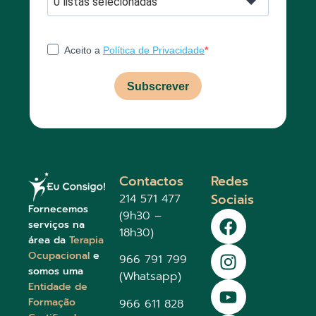
0 listas selecionadas
Aceito a
Política de Privacidade
Subscrever
Contactos
Redes
Sociais
214 571 477
Fornecemos
(9h30 –
serviços na
18h30)
área da
Terapia
Ocupacional
e
966 791 799
somos uma
(Whatsapp)
Entidade de
Formação
966 611 828