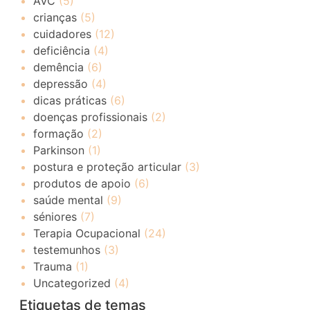
AVC
(5)
crianças
(5)
cuidadores
(12)
deficiência
(4)
demência
(6)
depressão
(4)
dicas práticas
(6)
doenças profissionais
(2)
formação
(2)
Parkinson
(1)
postura e proteção articular
(3)
produtos de apoio
(6)
saúde mental
(9)
séniores
(7)
Terapia Ocupacional
(24)
testemunhos
(3)
Trauma
(1)
Uncategorized
(4)
Etiquetas de temas