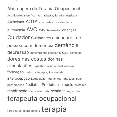
Abordagem da Terapia Ocupacional
Actividades significativas
adaptação
alta hospitalar
AOTA
Alzheimer
atividades da vida diária
AVC
autonomia
crianças
AVDs
bem-estar
Cuidador
cuidadores de
Cuidadores
demência
pessoa com demência
depressão
dicas
desempenho escolar
domicílio
dores nas costas
dor nas
articulações
Equilíbrio ocupacional
escolas
formação
geriatria
integração sensorial
interocepção
Legislação
ligamentos
limpezas
pais
Pediatria
Produtos de apoio
participação
próteses
reabilitação
sentidos
roupa adaptada
sugestões
terapeuta ocupacional
terapia
terapeutas ocupacionais