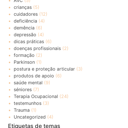
AVC
(5)
crianças
(5)
cuidadores
(12)
deficiência
(4)
demência
(6)
depressão
(4)
dicas práticas
(6)
doenças profissionais
(2)
formação
(2)
Parkinson
(1)
postura e proteção articular
(3)
produtos de apoio
(6)
saúde mental
(9)
séniores
(7)
Terapia Ocupacional
(24)
testemunhos
(3)
Trauma
(1)
Uncategorized
(4)
Etiquetas de temas