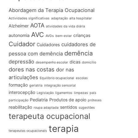
Abordagem da Terapia Ocupacional
Actividades significativas
adaptação
alta hospitalar
AOTA
Alzheimer
atividades da vida diária
AVC
autonomia
crianças
AVDs
bem-estar
Cuidador
cuidadores de
Cuidadores
demência
pessoa com demência
depressão
dicas
desempenho escolar
domicílio
dores nas costas
dor nas
articulações
Equilíbrio ocupacional
escolas
formação
geriatria
integração sensorial
interocepção
Legislação
ligamentos
limpezas
pais
Pediatria
Produtos de apoio
participação
próteses
reabilitação
sentidos
roupa adaptada
sugestões
terapeuta ocupacional
terapia
terapeutas ocupacionais