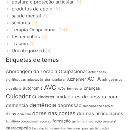
postura e proteção articular
(3)
produtos de apoio
(6)
saúde mental
(9)
séniores
(7)
Terapia Ocupacional
(24)
testemunhos
(3)
Trauma
(1)
Uncategorized
(4)
Etiquetas de temas
Abordagem da Terapia Ocupacional
Actividades
AOTA
Alzheimer
significativas
adaptação
alta hospitalar
atividades da
AVC
autonomia
crianças
vida diária
AVDs
bem-estar
Cuidador
cuidadores de pessoa com
Cuidadores
demência
demência
depressão
desempenho escolar
dores nas costas
dor nas articulações
dicas
domicílio
formação
Equilíbrio ocupacional
escolas
geriatria
integração sensorial
interocepção
Legislação
ligamentos
limpezas
pais
participação